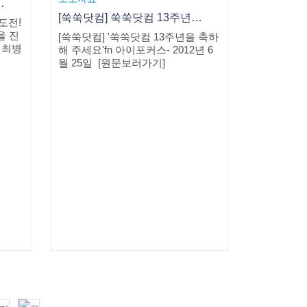
만들면 역시 다르다
[쑥쑥닷컴] 쑥쑥닷컴 13주년을 축하해 주세요
'도전!
을 진
[쑥쑥닷컴] '쑥쑥닷컴 13주년을 축하
 최병
해 주세요'fn 아이포커스- 2012년 6
월 25일 [원문보러가기]