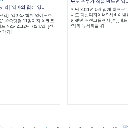
옷도 주부가 직접 
[쑥쑥닷컴] '엄마와 함께 영어퀴즈 풀어요” 쑥쑥닷컴 11일까지 이벤트
지난 2011년 6월 업계 최초로 
나도 패션디자이너!' 서바이벌
닷컴] "엄마와 함께 영어퀴즈
행했던 패션그룹형지(주)(대표
” 쑥쑥닷컴 11일까지 이벤트f
오)의 뉴서티를 위..
이포커스- 2012년 7월 6일 [전
러가기]