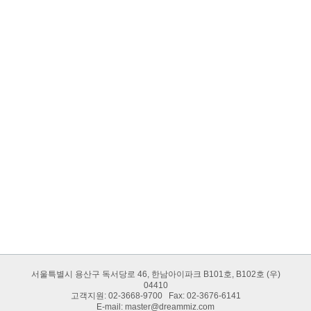
홍보문의
Public relations
드림미즈 관련한 홍보 및 보도자료 컨텐츠 문의/제안할 수 있습니다.
홍보문의
투자 및 사업제휴 제안
Inversment Partnership
귀사의 투자제안 및 사업제휴 제안을 할 수 있습니다.
사업제휴
투자제안
서울특별시 용산구 독서당로 46, 한남아이파크 B101호, B102호 (우)
04410
고객지원: 02-3668-9700 Fax: 02-3676-6141
E-mail:
master@dreammiz.com