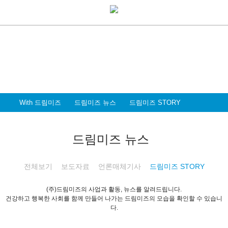
With Dreammiz
With 드림미즈
디지털 전환시대를 앞서가는
드림미즈와 함께 할 파트너 & 인재를 환영합니다
With 드림미즈
드림미즈 뉴스
드림미즈 STORY
드림미즈 뉴스
전체보기
보도자료
언론매체기사
드림미즈 STORY
(주)드림미즈의 사업과 활동, 뉴스를 알려드립니다.
건강하고 행복한 사회를 함께 만들어 나가는 드림미즈의 모습을 확인할 수 있습니
다.