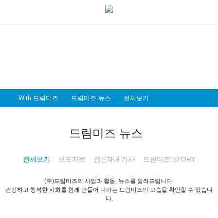
With Dreammiz
With 드림미즈
디지털 전환시대를 앞서가는
드림미즈와 함께 할 파트너 & 인재를 환영합니다
With 드림미즈
드림미즈 뉴스
전체보기
드림미즈 뉴스
전체보기
보도자료
언론매체기사
드림미즈 STORY
(주)드림미즈의 사업과 활동, 뉴스를 알려드립니다.
건강하고 행복한 사회를 함께 만들어 나가는 드림미즈의 모습을 확인할 수 있습니
다.