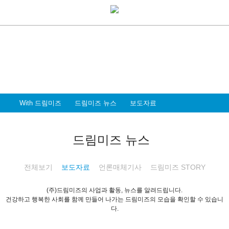
With Dreammiz
With 드림미즈
디지털 전환시대를 앞서가는
드림미즈와 함께 할 파트너 & 인재를 환영합니다
With 드림미즈
드림미즈 뉴스
보도자료
드림미즈 뉴스
전체보기
보도자료
언론매체기사
드림미즈 STORY
(주)드림미즈의 사업과 활동, 뉴스를 알려드립니다.
건강하고 행복한 사회를 함께 만들어 나가는 드림미즈의 모습을 확인할 수 있습니
다.