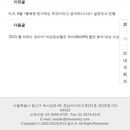
이전글
미즈, 9월 <행복한 한가위는 무엇이라고 생각하시나요> 설문조사 진행
20
다음글
'2015 웹 어워드 코리아' 여성정보웹진 우리(WoORI) 웹진 분야 대상 수상
20
대
국
회
의
원
에
게
서울특별시 용산구 독서당로 46, 한남아이파크 B101호, B102호 (우)
바
04410
고객지원: 02-3668-9700 Fax: 02-3676-6141
란
E-mail:
master@dreammiz.com
다!
Copyright © 2000-2019(주)드림미즈 All Right Reserved.