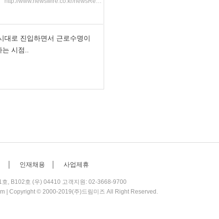
http://www.newswire.co.kr/newsRead.php?no=809565&ected=
00세 시대로 진입하면서 근로수명이
는 시점..
역
│
인재채용
│
사업제휴
102호 (우) 04410 고객지원: 02-3668-9700
om
| Copyright © 2000-2019(주)드림미즈 All Right Reserved.