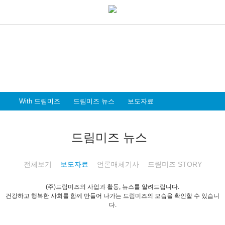
With Dreammiz
With 드림미즈
디지털 전환시대를 앞서가는
드림미즈와 함께 할 파트너 & 인재를 환영합니다
With 드림미즈
드림미즈 뉴스
보도자료
드림미즈 뉴스
전체보기
보도자료
언론매체기사
드림미즈 STORY
(주)드림미즈의 사업과 활동, 뉴스를 알려드립니다.
건강하고 행복한 사회를 함께 만들어 나가는 드림미즈의 모습을 확인할 수 있습니
다.