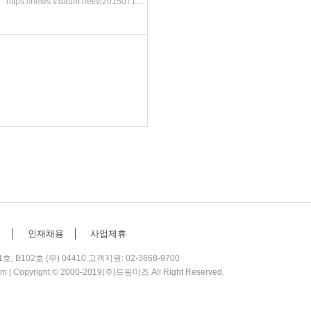
https://news.v.daum.net/v/20150714100820612
역
│
인재채용
│
사업제휴
102호 (우) 04410 고객지원: 02-3668-9700
om
| Copyright © 2000-2019(주)드림미즈 All Right Reserved.