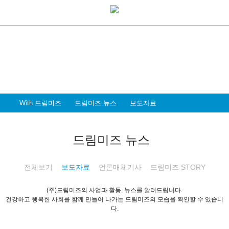
With Dreammiz
With 드림미즈
디지털 전환시대를 앞서가는
드림미즈와 함께 할 파트너 & 인재를 환영합니다
With 드림미즈
드림미즈 뉴스
보도자료
드림미즈 뉴스
전체보기
보도자료
언론매체기사
드림미즈 STORY
(주)드림미즈의 사업과 활동, 뉴스를 알려드립니다.
건강하고 행복한 사회를 함께 만들어 나가는 드림미즈의 모습을 확인할 수 있습니
다.