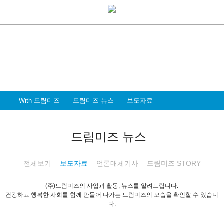
With Dreammiz
With 드림미즈
디지털 전환시대를 앞서가는
드림미즈와 함께 할 파트너 & 인재를 환영합니다
With 드림미즈
드림미즈 뉴스
보도자료
드림미즈 뉴스
전체보기
보도자료
언론매체기사
드림미즈 STORY
(주)드림미즈의 사업과 활동, 뉴스를 알려드립니다.
건강하고 행복한 사회를 함께 만들어 나가는 드림미즈의 모습을 확인할 수 있습니
다.