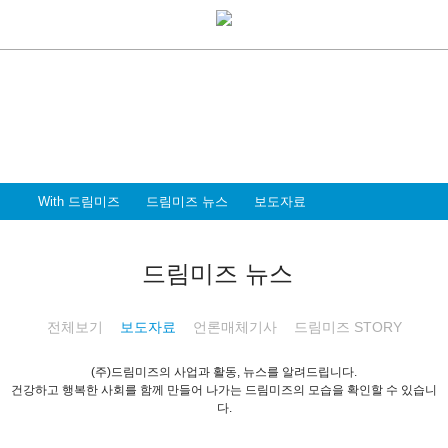
With Dreammiz
With 드림미즈
디지털 전환시대를 앞서가는
드림미즈와 함께 할 파트너 & 인재를 환영합니다
With 드림미즈
드림미즈 뉴스
보도자료
드림미즈 뉴스
전체보기
보도자료
언론매체기사
드림미즈 STORY
(주)드림미즈의 사업과 활동, 뉴스를 알려드립니다.
건강하고 행복한 사회를 함께 만들어 나가는 드림미즈의 모습을 확인할 수 있습니
다.