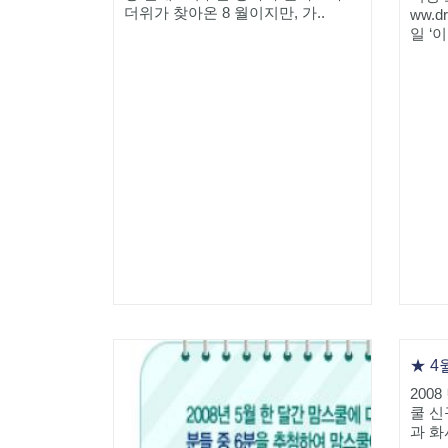
더위가 찾아온 8 월이지만, 가..
ww.d
일 ‘
200
쿨 신
과 화