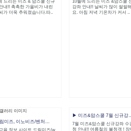
에 드리는 미즈 & 맘스쿨 신규
10월에 드리는 미즈 &맘스쿨 
안내!! 촉촉한 가을비가 내린
강좌 안내!! 날씨가 많이 쌀쌀
씨가 더욱 추워졌습니다.따..
요. 아침 저녁 기온차가 커서 ..
▶ 미즈&맘스쿨 7
☆ 드림미즈, 이노비즈/벤처기업인증 획득
7월 미즈&맘스쿨 신규강좌 수
청 안내!! 여름철의 불청객 ! 
교육 정보 사이트 드림미즈(w