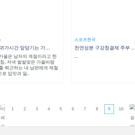
스
스포츠한국
남편 귀가시간 앞당기는 가을별미는?
천연성분 구강청결제 주부 체
가을은 남자의 계절이라고 한
...
아침, 저녁 쌀쌀맞은 가을바람
출·퇴근하는 내 남편에게 제철
로 입맛과 잃..
1
2
3
4
5
6
7
8
9
10