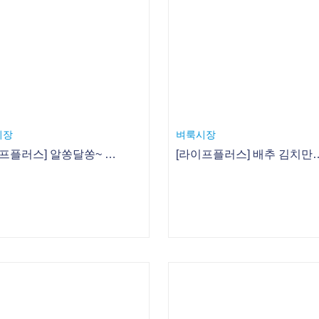
시장
벼룩시장
[라이프플러스] 알쏭달쏭~ 당신의 화장품 용어 상식은 몇 점?
[라이프플러스] 배추 김치만 김치냐! 이색