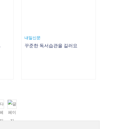
내일신문
험단 모집
꾸준한 독서습관을 길러요