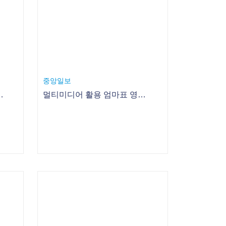
중앙일보
 김치로 식탁 차리기 - 1. 깻잎김치
멀티미디어 활용 엄마표 영어교육