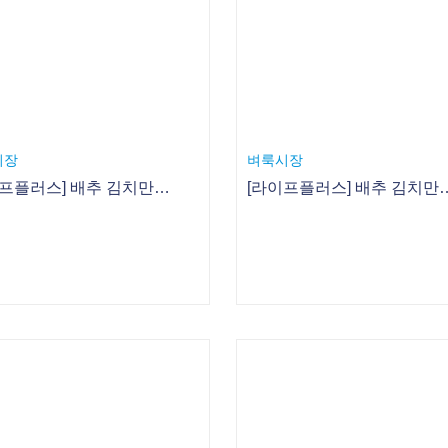
시장
벼룩시장
[라이프플러스] 배추 김치만 김치냐! 이색 김치로 식탁 차리기 - 2. 부추겉절이
[라이프플러스] 배추 김치만 김치냐! 이색