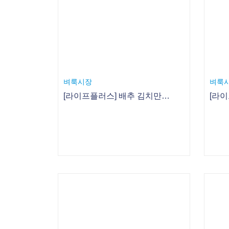
벼룩시장
벼룩
[라이프플러스] 배추 김치만 김치냐! 이색 김치로 식탁 차리기 - 3. 파프리카김치