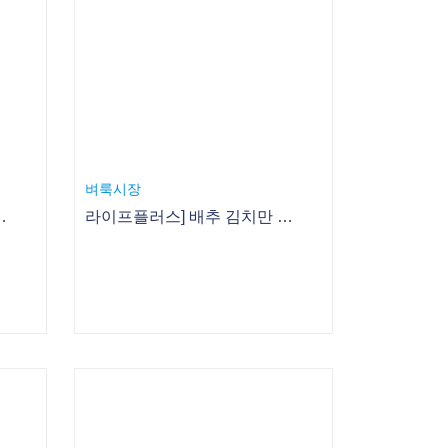
벼룩시장
 김치로 식탁 차리기 - 5. 양파김치
라이프플러스] 배추 김치만 김치냐! 이색 김치로 식탁 차리기 - 4. 양배추 보쌈김치