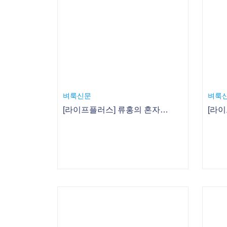
[라이프플러스] 류홍의 혼자 노는 다락방 5. 크리스마스 식탁 매트와 수저집
벼룩신문
뉴스
[라이프플러스] 류홍의 혼자 노는 다락방 1. 앙증 고양이 머리끈