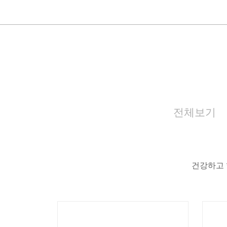
전체보기
건강하고 
벼룩신문
벼룩