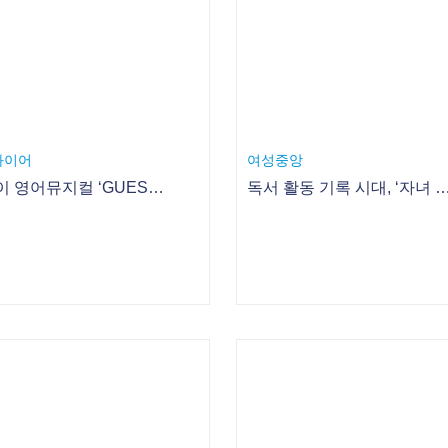
스
포커스
"찹쌀떡 아니죠, 두부 맞습니다", 수능 도시락 7계명은?
체크카드로 ‘지름신’ 막아라