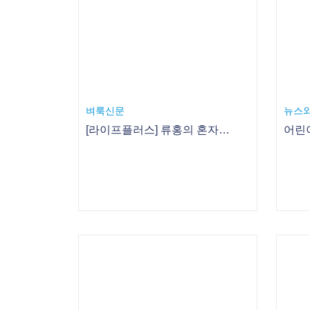
이투데이
뉴시
쑥쑥닷컴, Story book으로 시작하는 엄마표 홈스쿨
학부모들의 영어 교육에 대한 고민