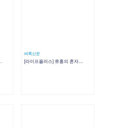
[라이프플러스] 류홍의 혼자 노는 다락방 2. 고양이 문고리 인형
다락방 3. 짝짝이 고양이 슬리퍼
뉴시스 사회
 키우는 힌트
[수능 D-1]수험생에 맞는 아침과 점심 도시락은?