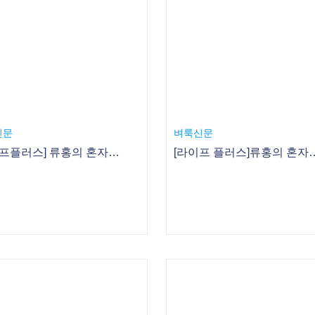
[라이프플러스] 류홍의 혼자 노는 다락방 4. 미니 앨범 커버
벼룩신문
[라이프 플러스]류홍의 혼자 노는 
와이어
여성중앙
어린이 영어뮤지컬 ‘GUESS HOW MUCH I LOVE YOU’ 배우 오디션 원서접수
독서 활동 기록 시대, ‘자녀 독서력’