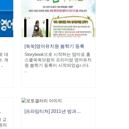
[쑥쑥]영어유치원 봄학기 등록
로 대
Storybook으로 시작하는 엄마표 홈
. 계
스쿨쑥쑥닷컴의 프리미엄 영어유치
..
원 봄학기 등록이 시작되었습니다.
..
원의 행복 1일 특강
[프라임티처] 2011년 방과후교사를 모십니다.
녀 교
만원의