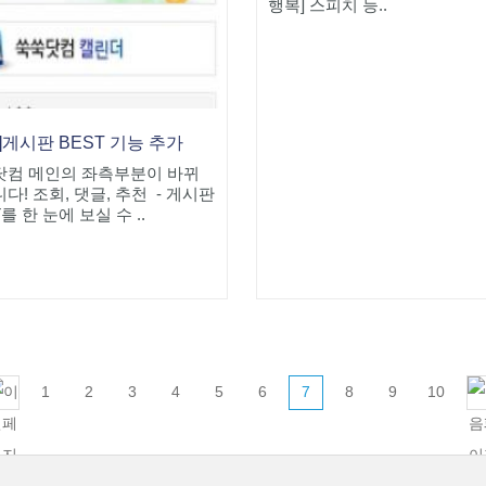
행복] 스피치 능..
]게시판 BEST 기능 추가
닷컴 메인의 좌측부분이 바뀌
다! 조회, 댓글, 추천 - 게시판
T를 한 눈에 보실 수 ..
1
2
3
4
5
6
7
8
9
10