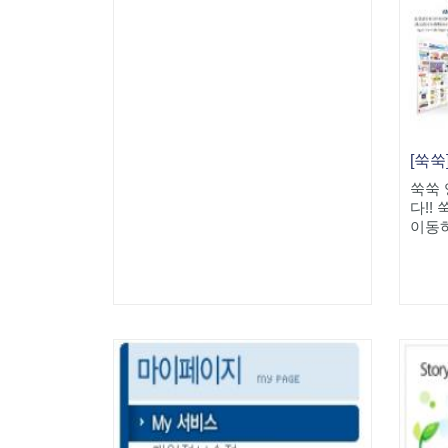
[쑥쑥
쑥쑥
다!!
이동하