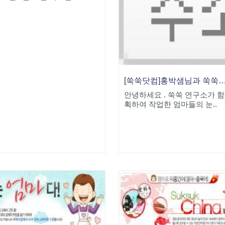
[쑥쑥닷컴]홍박샘님과 쑥쑥맘들이 함께 만든 '엄마표 생
안녕하세요 . 쑥쑥 연구소가 함
획하여 작업한 엄마들의 눈..