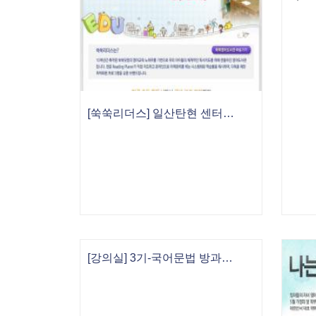
[쑥쑥리더스] 일산탄현 센터 오픈!
[강의실] 3기-국어문법 방과후지도사 1급 과정