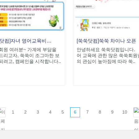
[쑥쑥닷컴]자녀 영어교육비를 지원합니다
[쑥쑥닷컴]쑥쑥 차이나 오픈
회원 여러분~ 가계에 부담을
안녕하세요 쑥쑥닷컴입니다.
드리고자, 쑥쑥이 조그마한 보
어 교육에 관한 많은 쑥쑥회
되려고, 캠페인을 시작합니다..
의 관심이 높아짐에 따라 쑥..
1
2
3
4
5
6
7
8
9
10