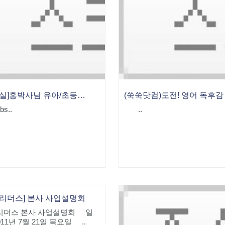
[강의실]홍박사님 유아/초등 영어 말하기 지도법 세미나
(쑥쑥닷컴)도전! 영어 독후감
s..
..
쑥리더스] 본사 사업설명회
리더스 본사 사업설명회 일
011년 7월 21일 목요일 ..