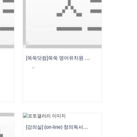
[쑥쑥닷컴]쑥쑥 영어유치원 가을학기 모집 시작
..
[강의실] (on-line) 창의독서지도사 양성과정