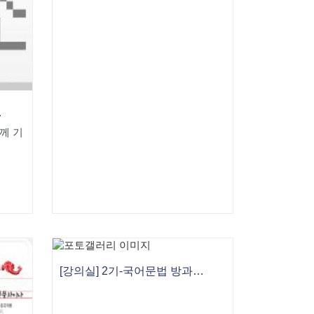
활영어 표현사전'
께 기
[강의실] 2기-국어문법 방과후지도사 1급 과정