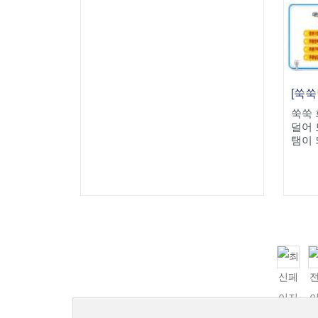
쑥쑥 
덜어 
탬이 