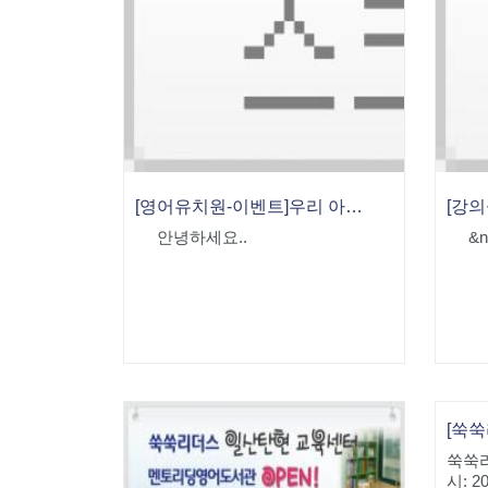
[영어유치원-이벤트]우리 아이가 이렇게 달라졌어요!
안녕하세요..
&nb
[쑥
쑥쑥
시: 2