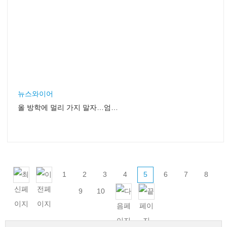
뉴스와이어
올 방학에 멀리 가지 말자…엄마·아빠·아이가 함께 즐기며 배우는 영어 뮤지컬 1월 5일 첫 선
1
2
3
4
5
6
7
8
9
10