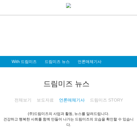
With Dreammiz
With 드림미즈
디지털 전환시대를 앞서가는
드림미즈와 함께 할 파트너 & 인재를 환영합니다
With 드림미즈
드림미즈 뉴스
언론매체기사
드림미즈 뉴스
전체보기
보도자료
언론매체기사
드림미즈 STORY
(주)드림미즈의 사업과 활동, 뉴스를 알려드립니다.
건강하고 행복한 사회를 함께 만들어 나가는 드림미즈의 모습을 확인할 수 있습니
다.