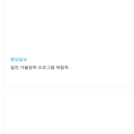
중앙일보
알찬 겨울방학 프로그램 체험학습·봉사활동·가족신문