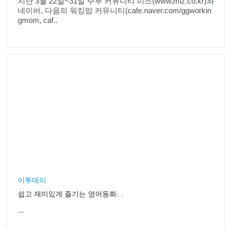
지난 3월 22일~31일 주부 커뮤니티 미즈(www,miz.co.kr)와
네이버, 다음의 워킹맘 커뮤니티(cafe.naver.com/ggworkin
gmom, caf..
이투데이
쉽고 재미있게 즐기는 영어동화 학습서
...