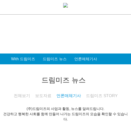
With Dreammiz
With 드림미즈
디지털 전환시대를 앞서가는
드림미즈와 함께 할 파트너 & 인재를 환영합니다
With 드림미즈
드림미즈 뉴스
언론매체기사
드림미즈 뉴스
전체보기
보도자료
언론매체기사
드림미즈 STORY
(주)드림미즈의 사업과 활동, 뉴스를 알려드립니다.
건강하고 행복한 사회를 함께 만들어 나가는 드림미즈의 모습을 확인할 수 있습니
다.