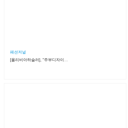
패션저널
[올리비아하슬러], "주부디자이너 서바이벌" 진행