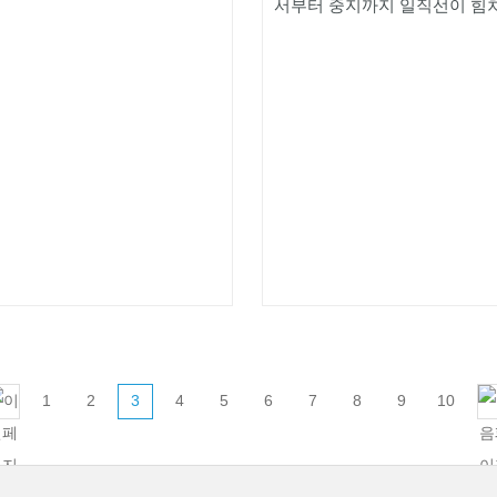
서부터 중지까지 일직선이 힘차
1
2
3
4
5
6
7
8
9
10