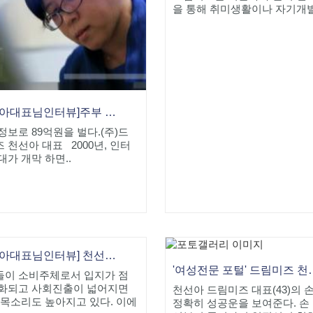
을 통해 취미생활이나 자기개발을
[천선아대표님인터뷰]주부 정보로 89억원을 벌다.
정보로 89억원을 벌다.(주)드
 천선아 대표 2000년, 인터
대가 개막 하면..
[천선아대표님인터뷰] 천선아 드림미즈 대표
'여성전문 포털' 드림
들이 소비주체로서 입지가 점
강화되고 사회진출이 넓어지면
천선아 드림미즈 대표(43)의 
 목소리도 높아지고 있다. 이에
정확히 성공운을 보여준다. 손