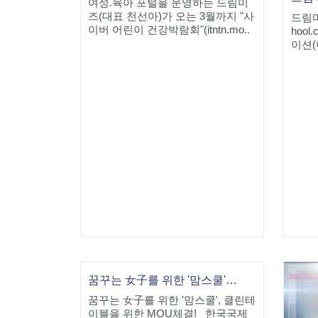
여성.육아 포털을 운영하는 드림미
즈(대표 천선아)가 오는 3월까지 "사
드림미
이버 어린이 건강박람회"(itntn.mo..
hoo
이션(
꿈꾸는 女子를 위한 '맘스쿨', 클린테이블을 위한 MOU체결
꿈꾸는 女子를 위한 '맘스쿨', 클린테
이블을 위한 MOU체결! 한국국제