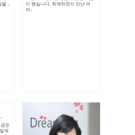
 ..
이 됐습니다. 취재하면서 만난 여
러..
미즈 천선아 대표[파워우먼 리포트]
손금은
 밑에