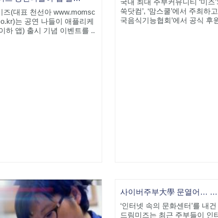
국내 최대 주부커뮤니티 ‘미즈’
쑥닷컴’, ‘맘스쿨’에서 주최하고
즈(대표 천선아 www.momsc
국음식기능협회’에서 공식 후원
l.co.kr)는 공연 나들이 애플리케
이하 앱) 출시 기념 이벤트를 ..
사이버주부大學 문열어… 드림미즈 '인터넷 문화센터' 표방
‘인터넷 속의 문화센터’를 내건 
드림미즈는 최근 주부들이 인