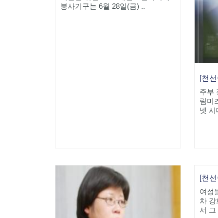
봉사기구는 6월 28일(금) ..
주부 
림미즈
넷 시
여성
차 
서 그