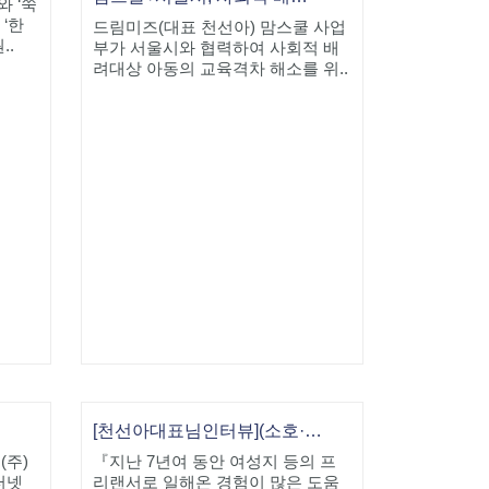
와 ‘쑥
 ‘한
드림미즈(대표 천선아) 맘스쿨 사업
..
부가 서울시와 협력하여 사회적 배
려대상 아동의 교육격차 해소를 위..
[천선아대표님인터뷰](소호·인터넷 비즈니스 창업수기 공모전) 대상-드림미즈 천선아 사장
(주)
『지난 7년여 동안 여성지 등의 프
터넷
리랜서로 일해온 경험이 많은 도움