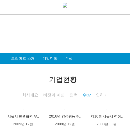
About Dreammiz
드림미즈 소개
모두가 행복한 세상을 만드는 일, 즐겁고
가슴뛰는 멋진 일을 하는 기업이 되고자 합니다
드림미즈 소개
기업현황
수상
기업현황
회사개요
비전과 미션
연혁
수상
인허가
서울시 민관협력 우..
2016년 양성평등주..
제10회 서울시 여성..
2009년 12월
2009년 12월
2008년 11월