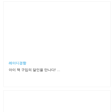
레이디경향
아이 책 구입의 달인을 만나다! 최강 그림책, 동화책 쇼핑 루트