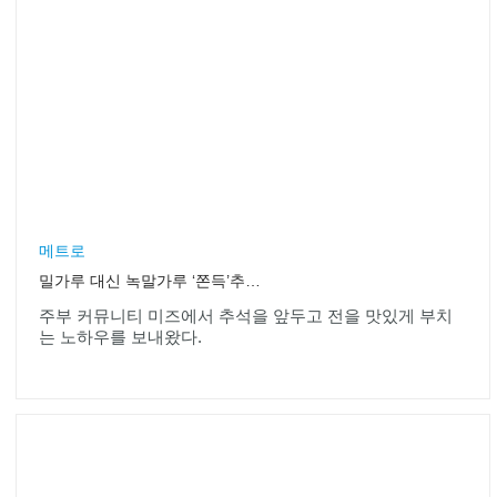
메트로
밀가루 대신 녹말가루 ‘쫀득’추석 전 맛있게 부치는 법
주부 커뮤니티 미즈에서 추석을 앞두고 전을 맛있게 부치
는 노하우를 보내왔다.