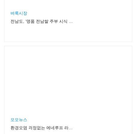
벼룩시장
전남도, ‘명품 전남쌀 주부 시식 체험단’ 모집
모모뉴스
환경오염 걱정없는 에네루프 라이트 충전지 출시