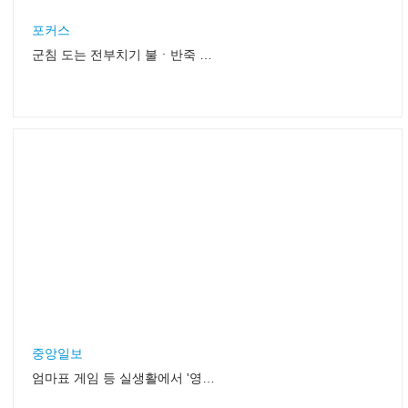
포커스
군침 도는 전부치기 불ㆍ반죽 잘맞아야[
중앙일보
엄마표 게임 등 실생활에서 '영어 말하기' 가능해야