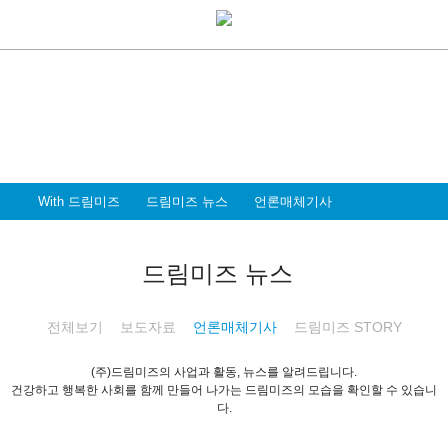
With Dreammiz
With 드림미즈
디지털 전환시대를 앞서가는
드림미즈와 함께 할 파트너 & 인재를 환영합니다
With 드림미즈
드림미즈 뉴스
언론매체기사
드림미즈 뉴스
전체보기
보도자료
언론매체기사
드림미즈 STORY
(주)드림미즈의 사업과 활동, 뉴스를 알려드립니다.
건강하고 행복한 사회를 함께 만들어 나가는 드림미즈의 모습을 확인할 수 있습니
다.