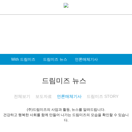
With Dreammiz
With 드림미즈
디지털 전환시대를 앞서가는
드림미즈와 함께 할 파트너 & 인재를 환영합니다
With 드림미즈
드림미즈 뉴스
언론매체기사
드림미즈 뉴스
전체보기
보도자료
언론매체기사
드림미즈 STORY
(주)드림미즈의 사업과 활동, 뉴스를 알려드립니다.
건강하고 행복한 사회를 함께 만들어 나가는 드림미즈의 모습을 확인할 수 있습니
다.