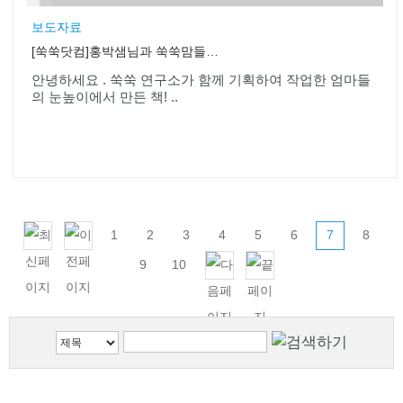
보도자료
[쑥쑥닷컴]홍박샘님과 쑥쑥맘들이 함께 만든 '엄마표 생활영어 표현사전'
안녕하세요 . 쑥쑥 연구소가 함께 기획하여 작업한 엄마들
의 눈높이에서 만든 책! ..
1
2
3
4
5
6
7
8
9
10