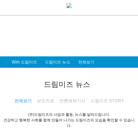
With Dreammiz
With 드림미즈
디지털 전환시대를 앞서가는
드림미즈와 함께 할 파트너 & 인재를 환영합니다
With 드림미즈
드림미즈 뉴스
전체보기
드림미즈 뉴스
전체보기
보도자료
언론매체기사
드림미즈 STORY
(주)드림미즈의 사업과 활동, 뉴스를 알려드립니다.
건강하고 행복한 사회를 함께 만들어 나가는 드림미즈의 모습을 확인할 수 있습니
다.