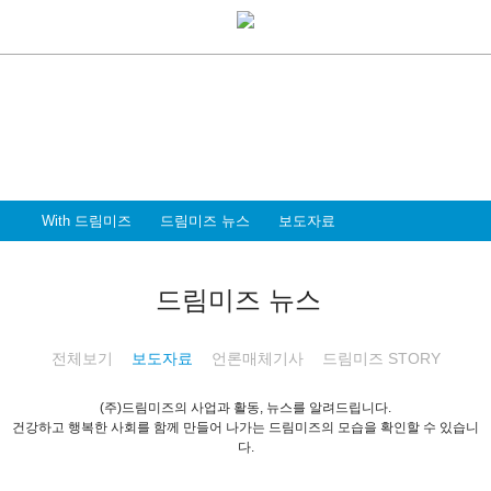
With Dreammiz
With 드림미즈
디지털 전환시대를 앞서가는
드림미즈와 함께 할 파트너 & 인재를 환영합니다
With 드림미즈
드림미즈 뉴스
보도자료
드림미즈 뉴스
전체보기
보도자료
언론매체기사
드림미즈 STORY
(주)드림미즈의 사업과 활동, 뉴스를 알려드립니다.
건강하고 행복한 사회를 함께 만들어 나가는 드림미즈의 모습을 확인할 수 있습니
다.