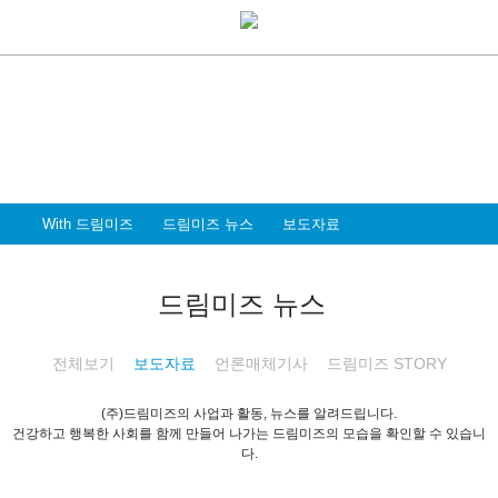
With Dreammiz
With 드림미즈
디지털 전환시대를 앞서가는
드림미즈와 함께 할 파트너 & 인재를 환영합니다
With 드림미즈
드림미즈 뉴스
보도자료
드림미즈 뉴스
전체보기
보도자료
언론매체기사
드림미즈 STORY
(주)드림미즈의 사업과 활동, 뉴스를 알려드립니다.
건강하고 행복한 사회를 함께 만들어 나가는 드림미즈의 모습을 확인할 수 있습니
다.