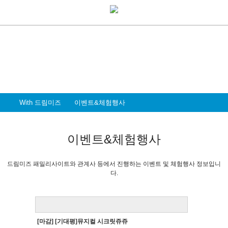
With Dreammiz
With 드림미즈
디지털 전환시대를 앞서가는
드림미즈와 함께 할 파트너 & 인재를 환영합니다
With 드림미즈
이벤트&체험행사
이벤트&체험행사
드림미즈 패밀리사이트와 관계사 등에서 진행하는 이벤트 및 체험행사 정보입니
다.
[마감] [기대평]뮤지컬 시크릿쥬쥬