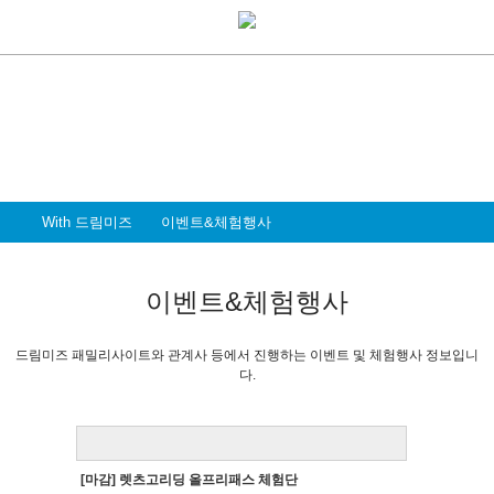
With Dreammiz
With 드림미즈
디지털 전환시대를 앞서가는
드림미즈와 함께 할 파트너 & 인재를 환영합니다
With 드림미즈
이벤트&체험행사
이벤트&체험행사
드림미즈 패밀리사이트와 관계사 등에서 진행하는 이벤트 및 체험행사 정보입니
다.
[마감] 렛츠고리딩 올프리패스 체험단