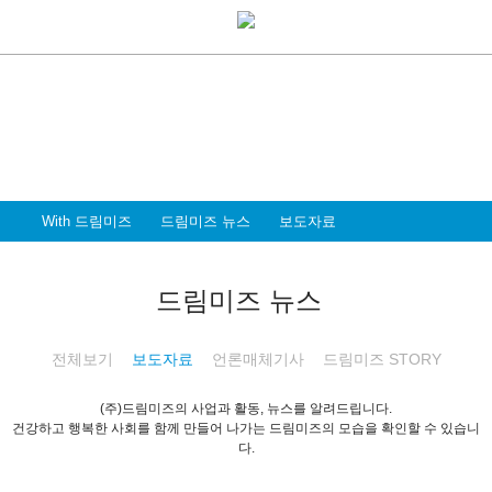
With Dreammiz
With 드림미즈
디지털 전환시대를 앞서가는
드림미즈와 함께 할 파트너 & 인재를 환영합니다
With 드림미즈
드림미즈 뉴스
보도자료
드림미즈 뉴스
전체보기
보도자료
언론매체기사
드림미즈 STORY
(주)드림미즈의 사업과 활동, 뉴스를 알려드립니다.
건강하고 행복한 사회를 함께 만들어 나가는 드림미즈의 모습을 확인할 수 있습니
다.