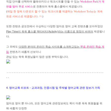
직접 단어를 선택하여 플래쉬카드나 워크시트를 만들 수 있는
Worksheet Park가 개
편을 맞아 무료 서비스
로 전환되어 쑥쑥 홈스쿨에서 제공됩니다.
(
매일 한 장씩 다운로드 할 수 있는 워크시트를 제공하는 Worksheet Today는 계속
유료 서비스로 제공됩니다. ^^:
)
또한 컨텐츠 공모전에서 수상하신 다양한 엄마표 영어 교육 컨텐츠를 모아두었던
Play Time이 쑥쑥 홈스쿨 액티비티(Activity)라는 이름으로 명칭이 바뀌어
제공됩니
다.
다양한 분야의 온라인 학습 사이트를 소개하고있는
무료 온라인 학습 게
그 외에도
임
컨텐츠가 새롭게 선보이니
관심 있는 쑥쑥 회원님들이 많은 성원 부탁드립니다.
- - - - - - - - - - - - - - - - - - - - - - - - - - - - - - - - - - - - - - - - - - - - - - - - - - - - - - - -
- -
4. 영어교육 리포트 -
교과과정, 인증시험 및 주제별 영어교육 관련 정보가 가득
엄마표 영어 뿐 아니라, 모든 영어교육 관련정보에도 목이 마른 쑥쑥 회원들을 위
해 새롭게 단장한