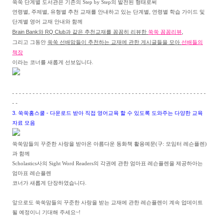
쑥쑥 단계별 도서관은 기존의 Step by Step의 발전된 형태로써
연령별, 주제별, 유형별 추천 교재를 안내하고 있는 단계별, 연령별 학습 가이드 및
단계별 영어 교재 안내와 함께
Brain Bank와 RQ Club과 같은 추천교재를 꼼꼼히 리뷰한
쑥쑥 꼼꼼리뷰
,
쑥쑥 선배맘들이 추천하는 교재에 관한 게시글들을 모아
선배들의
그리고 그동안
책장
이라는 코너를 새롭게 선보입니다.
- - - - - - - - - - - - - - - - - - - - - - - - - - - - - - - - - - - - - - - - - - - - - - - - - - - - - - - - -
- -
3. 쑥쑥홈스쿨 -
다운로드 받아 직접 영어교육 할 수 있도록 도와주는 다양한 교육
자료 모음
쑥쑥맘들의 꾸준한 사랑을 받아온 아름다운 동화책 활용예문(구: 모임터 레슨플렌)
과 함께
Scholastics사의 Sight Word Readers의 각권에 관한 엄마표 레슨플렌을 제공하아는
엄마표 레슨플렌
코너가 새롭게 단장하였습니다.
앞으로도 쑥쑥맘들의 꾸준한 사랑을 받는 교재에 관한 레슨플렌이 계속 업데이트
될 예정이니 기대해 주세요~!