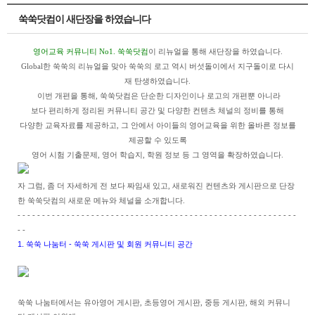
쑥쑥닷컴이 새단장을 하였습니다
영어교육 커뮤니티
No1.
쑥쑥닷컴
이 리뉴얼을 통해 새단장을 하였습니다
.
Global
한 쑥쑥의 리뉴얼을 맞아 쑥쑥의 로고 역시 버섯돌이에서 지구돌이로 다시
재 탄생하였습니다
.
이번 개편을 통해
,
쑥쑥닷컴은 단순한 디자인이나 로고의 개편뿐 아니라
보다 편리하게 정리된 커뮤니티 공간 및 다양한 컨텐츠 체널의 정비를 통해
다양한 교육자료를 제공하고
,
그 안에서 아이들의 영어교육을 위한 올바른 정보를
제공할 수 있도록
영어 시험 기출문제
,
영어 학습지
,
학원 정보 등 그 영역을 확장하였습니다
.
자 그럼
,
좀 더 자세하게 전 보다 짜임새 있고
,
새로워진 컨텐츠와 게시판으로 단장
한 쑥쑥닷컴의 새로운 메뉴와 체널을 소개합니다
.
- - - - - - - - - - - - - - - - - - - - - - - - - - - - - - - - - - - - - - - - - - - - - - - - - - - - - - - - -
- -
1. 쑥쑥 나눔터 -
쑥쑥 게시판 및 회원 커뮤니티 공간
쑥쑥 나눔터에서는 유아영어 게시판, 초등영어 게시판, 중등 게시판, 해외 커뮤니