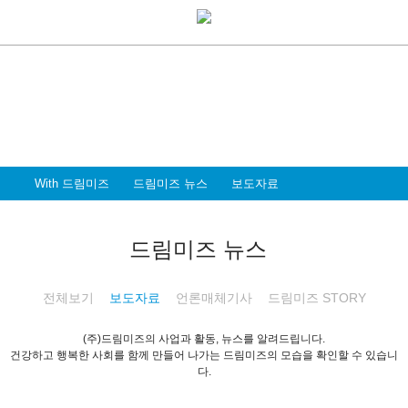
With Dreammiz
With 드림미즈
디지털 전환시대를 앞서가는
드림미즈와 함께 할 파트너 & 인재를 환영합니다
With 드림미즈
드림미즈 뉴스
보도자료
드림미즈 뉴스
전체보기
보도자료
언론매체기사
드림미즈 STORY
(주)드림미즈의 사업과 활동, 뉴스를 알려드립니다.
건강하고 행복한 사회를 함께 만들어 나가는 드림미즈의 모습을 확인할 수 있습니
다.