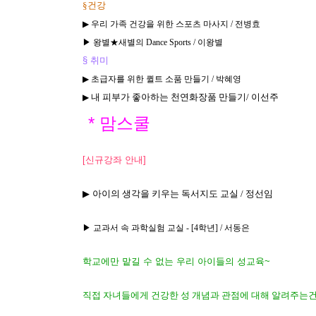
§건강
▶
우리 가족 건강을 위한 스포츠 마사지 / 전병효
▶ 왕별★새별의 Dance Sports / 이왕별
§ 취미
▶
초급자를 위한 퀼트 소품 만들기 / 박혜영
내 피부가 좋아하는 천연화장품 만들기/ 이선주
▶
* 맘스쿨
[신규강좌 안내]
▶
아이의 생각을 키우는 독서지도 교실
/ 정선임
▶ 교과서 속 과학실험 교실 - [4학년] / 서동은
학교에만 맡길 수 없는 우리 아이들의 성교육~
직접 자녀들에게 건강한 성 개념과 관점에 대해 알려주는건