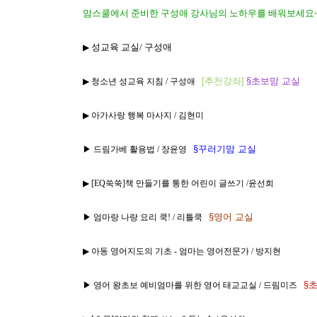
맘스쿨에서 준비한 구성애 강사님의 노하우를 배워보세요~
성교육 교실/ 구성애
▶
[
추천강좌]
§초보맘 교실
▶
청소년 성교육 지침 / 구성애
▶
아가사랑 행복 마사지 / 김현미
§꾸러기맘 교실
▶ 드림가베 활용법 / 장윤영
▶
[EQ쑥쑥]책 만들기를 통한 어린이 글쓰기 /윤선희
§영어 교실
▶ 엄마랑 나랑 요리 쿡! / 리틀쿡
▶
아동 영어지도의 기초 - 엄마는 영어전문가 / 방지현
§
▶ 영어 왕초보 예비엄마를 위한 영어 태교교실 / 드림미즈