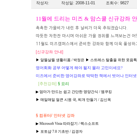
작성자:
작성일: 2008-11-01
조회수: 9827
11월에 드리는 미즈 & 맘스쿨 신규강좌 안
촉촉한 가을비가 내린 후 날씨가 더욱 추워졌습니다.
따뜻한 차한잔 마시며 아쉬운 가을 정취를 느껴보는건 어
11월도 미즈캠퍼스에서 준비한 강좌와 함께 더욱 풍성하고
[신규강좌 안내]
▶ 알뜰살뜰 생활리폼 / 박정은
▶ 스트레스 탈출을 위한 웃음특
영어회화 공부 어떻게 해야 될지 몰라 고민이세요?
미즈에서 준비한 영어강좌로 딱딱한 책에서 벗어나 인터넷
[
추천강좌]
§ 요리
▶
엄마가 만드는 쉽고 간단한 영양간식 / 엠쿠킹
▶ 매일매일 얼큰 시원 국, 찌개 만들기 / 김신옥
§ 컴퓨터/ 인터넷 강좌
▶
Microsoft Vista 따라잡기 / 렉스소프트
▶ 포토샵 7.0 기초반 / 김경자