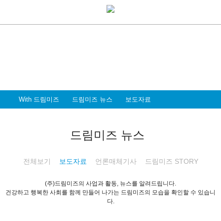
With Dreammiz
With 드림미즈
디지털 전환시대를 앞서가는
드림미즈와 함께 할 파트너 & 인재를 환영합니다
With 드림미즈
드림미즈 뉴스
보도자료
드림미즈 뉴스
전체보기
보도자료
언론매체기사
드림미즈 STORY
(주)드림미즈의 사업과 활동, 뉴스를 알려드립니다.
건강하고 행복한 사회를 함께 만들어 나가는 드림미즈의 모습을 확인할 수 있습니
다.