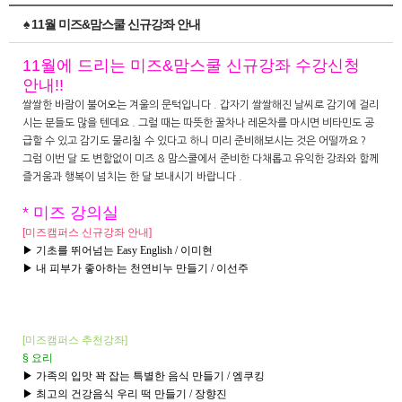
♠ 11월 미즈&맘스쿨 신규강좌 안내
11
월에 드리는 미즈&맘스쿨 신규강좌 수강신청
안내!!
쌀쌀한 바람이 불어오는 겨울의 문턱입니다 . 갑자기 쌀쌀해진 날씨로 감기에 걸리
시는 분들도 많을 텐데요 . 그럴 때는 따뜻한 꿀차나 레몬차를 마시면 비타민도 공
급할 수 있고 감기도 물리칠 수 있다고 하니 미리 준비해보시는 것은 어떨까요 ?
그럼 이번 달 도 변함없이 미즈 & 맘스쿨에서 준비한 다채롭고 유익한 강좌와 함께
즐거움과 행복이 넘치는 한 달 보내시기 바랍니다 .
* 미즈 강의실
[미즈캠퍼스 신규강좌 안내]
▶ 기초를 뛰어넘는 Easy English / 이미현
▶
내 피부가 좋아하는 천연비누 만들기 / 이선주
[미즈캠퍼스
추천강좌]
§ 요리
▶ 가족의 입맛 꽉 잡는 특별한 음식 만들기 / 엠쿠킹
▶ 최고의 건강음식 우리 떡 만들기 / 장향진