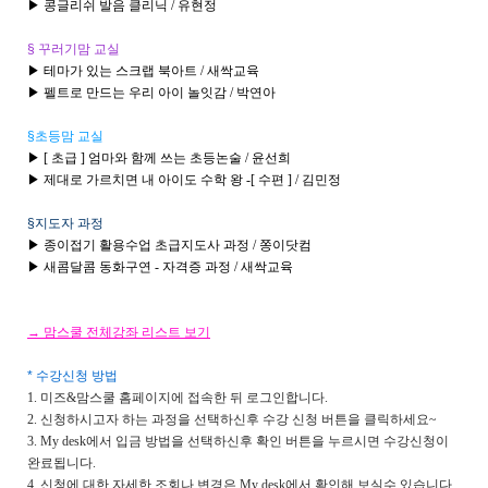
▶ 콩글리쉬 발음 클리닉 / 유현정
§ 꾸러기맘 교실
▶ 테마가 있는 스크랩 북아트 / 새싹교육
▶ 펠트로 만드는 우리 아이 놀잇감 / 박연아
§초등맘 교실
▶ [ 초급 ] 엄마와 함께 쓰는 초등논술 / 윤선희
▶ 제대로 가르치면 내 아이도 수학 왕 -[ 수편 ] / 김민정
§지도자 과정
▶ 종이접기 활용수업 초급지도사 과정 / 쫑이닷컴
▶ 새콤달콤 동화구연 - 자격증 과정 / 새싹교육
→ 맘스쿨 전체강좌 리스트 보기
* 수강신청 방법
1. 미즈&맘스쿨 홈페이지에 접속한 뒤 로그인합니다.
2. 신청하시고자 하는 과정을 선택하신후 수강 신청 버튼을 클릭하세요~
3. My desk에서 입금 방법을 선택하신후 확인 버튼을 누르시면 수강신청이
완료됩니다.
4. 신청에 대한 자세한 조회나 변경은 My desk에서 확인해 보실수 있습니다.