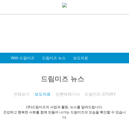
With Dreammiz
With 드림미즈
디지털 전환시대를 앞서가는
드림미즈와 함께 할 파트너 & 인재를 환영합니다
With 드림미즈
드림미즈 뉴스
보도자료
드림미즈 뉴스
전체보기
보도자료
언론매체기사
드림미즈 STORY
(주)드림미즈의 사업과 활동, 뉴스를 알려드립니다.
건강하고 행복한 사회를 함께 만들어 나가는 드림미즈의 모습을 확인할 수 있습니
다.