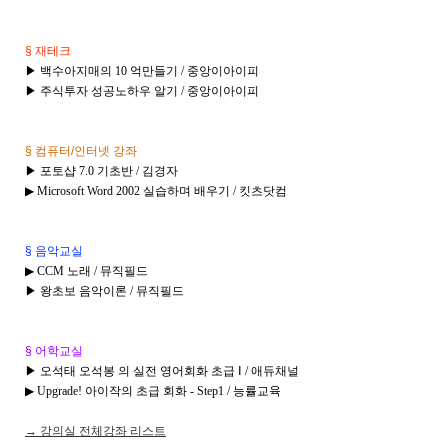
§ 재테크
▶ 백수아지매의 10 억만들기 / 중앙이아이피
▶ 주식투자 성공노하우 알기 / 중앙이아이피
§ 컴퓨터/인터넷 강좌
▶ 포토샵 7.0 기초반 / 김경자
▶ Microsoft Word 2002 실습하며 배우기 / 킷츠닷컴
§ 음악교실
▶
CCM 노래 / 뮤직필드
▶ 왕초보 음악이론 / 뮤직필드
§ 어학교실
▶
오석태 오석봉 의 실전 영어회화 초급 Ⅰ / 애듀채널
▶ Upgrade! 아이작의 초급 회화 - Step1 / 능률교육
→ 강의실 전체강좌 리스트