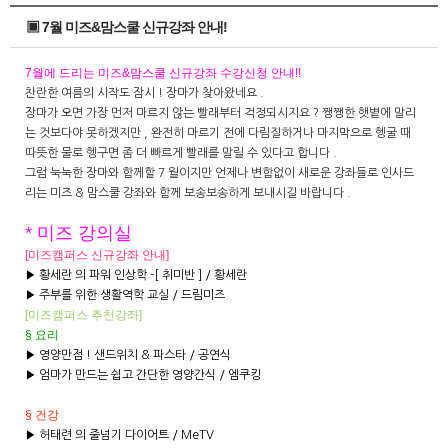
▣ 7월 미즈&맘스쿨 신규강좌 안내!
7
월에 드리는 미즈&맘스쿨 신규강좌 수강신청 안내!!
찬란한 여름의 시작도 잠시 ! 장마가 찾아왔네요 .
장마가 오면 가장 먼저 마르지 않는 빨래부터 걱정되시지요 ? 쨍쨍한 햇볕에 말리
는 것보다야 못하겠지만 , 완전히 마르기 전에 다림질하거나 마지막으로 헹굴 때
따뜻한 물로 헹구면 좀 더 빠르게 빨래를 말릴 수 있다고 합니다 .
그럼 눅눅한 장마와 함께할 7 월이지만 언제나 변함없이 새로운 강좌들로 인사드
리는 미즈 & 맘스쿨 강좌와 함께 보송보송하게 보내시길 바랍니다 .
* 미즈 강의실
[미즈캠퍼스 신규강좌 안내]
▶ 황세란 의 파워 인상학 -[ 취미반 ] / 황세란
▶ 주부를 위한 생활역학 교실 / 드림미즈
[미즈캠퍼스
추천강좌]
§ 요리
▶ 영양만점 ! 샌드위치 & 파스타 / 공연식
▶ 엄마가 만드는 쉽고 간단한 영양간식 / 엠쿠킹
§ 건강
▶ 허태련 의 줄넘기 다이어트 / MeTV