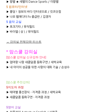
▶ 왕별 ★ 새별의 Dance Sports / 이왕별
§ 컴퓨터/인터넷
▶ 풍덩 ! 정보의 바다 인터넷으로 / 킷츠닷컴
▶ 나모 웹에디터 Fx 중급반 / 김경자
§ 음악 교실
▶ 포크기타 / 뮤직필드
▶ 바이엘 ( 상 ) / 뮤직필드
→ 강의실 전체강좌 리스트
* 맘스쿨 강의실
[맘스쿨 강의실 신규강좌 안내]
▶ 엄마랑 나랑 새콤달콤 동화구연 / 새싹교육
▶
내 아이의 성공을 위한 사랑의 대화 기술 / 손성수
[맘스쿨
추천강좌]
§지도자 과정
▶ 테마별 풍선장식 - 자격증 과정 / 새싹교육
▶ 새콤달콤 동화구연 - 자격증 과정
§영어 교실