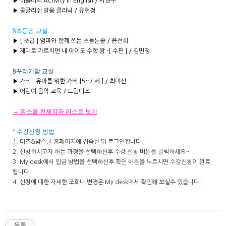
▶ 히플러의 Activity in English / 서현주
▶ 콩글리쉬 발음 클리닉 / 유현정
§초등맘 교실
▶ [ 초급 ] 엄마와 함께 쓰는 초등논술 / 윤선희
▶ 제대로 가르치면 내 아이도 수학 왕 -[ 수편 ] / 김민정
§꾸러기맘 교실
▶ 가베 - 유아를 위한 가베 [5~7 세 ] / 최미선
▶ 어린이 음악 교육 / 드림미즈
→ 맘스쿨 전체강좌 리스트 보기
* 수강신청 방법
1. 미즈&맘스쿨 홈페이지에 접속한 뒤 로그인합니다.
2. 신청하시고자 하는 과정을 선택하신후 수강 신청 버튼을 클릭하세요~
3. My desk에서 입금 방법을 선택하신후 확인 버튼을 누르시면 수강신청이 완료
됩니다.
4. 신청에 대한 자세한 조회나 변경은 My desk에서 확인해 보실수 있습니다.
목록