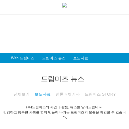
With Dreammiz
With 드림미즈
디지털 전환시대를 앞서가는
드림미즈와 함께 할 파트너 & 인재를 환영합니다
With 드림미즈
드림미즈 뉴스
보도자료
드림미즈 뉴스
전체보기
보도자료
언론매체기사
드림미즈 STORY
(주)드림미즈의 사업과 활동, 뉴스를 알려드립니다.
건강하고 행복한 사회를 함께 만들어 나가는 드림미즈의 모습을 확인할 수 있습니
다.