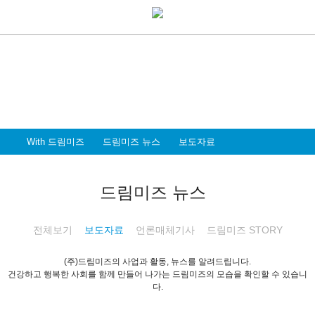
With Dreammiz
With 드림미즈
디지털 전환시대를 앞서가는
드림미즈와 함께 할 파트너 & 인재를 환영합니다
With 드림미즈
드림미즈 뉴스
보도자료
드림미즈 뉴스
전체보기
보도자료
언론매체기사
드림미즈 STORY
(주)드림미즈의 사업과 활동, 뉴스를 알려드립니다.
건강하고 행복한 사회를 함께 만들어 나가는 드림미즈의 모습을 확인할 수 있습니
다.