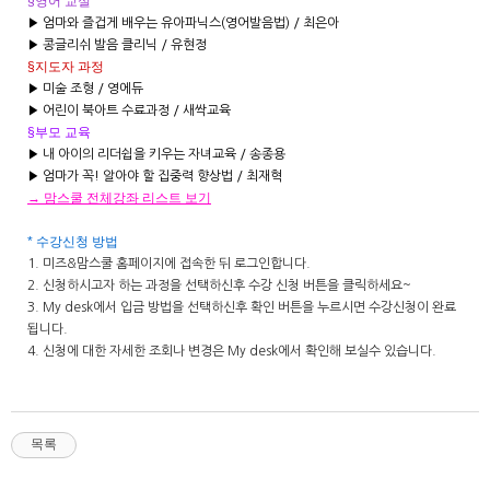
§영어 교실
▶ 엄마와 즐겁게 배우는 유아파닉스(영어발음법) / 최은아
▶ 콩글리쉬 발음 클리닉 / 유현정
§지도자 과정
▶ 미술 조형 / 영에듀
▶ 어린이 북아트 수료과정 / 새싹교육
§부모 교육
▶ 내 아이의 리더쉽을 키우는 자녀교육 / 송종용
▶
엄마가 꼭! 알아야 할 집중력 향상법 / 최재혁
→ 맘스쿨 전체강좌 리스트 보기
* 수강신청 방법
1. 미즈&맘스쿨 홈페이지에 접속한 뒤 로그인합니다.
2. 신청하시고자 하는 과정을 선택하신후 수강 신청 버튼을 클릭하세요~
3. My desk에서 입금 방법을 선택하신후 확인 버튼을 누르시면 수강신청이 완료
됩니다.
4. 신청에 대한 자세한 조회나 변경은 My desk에서 확인해 보실수 있습니다.
목록