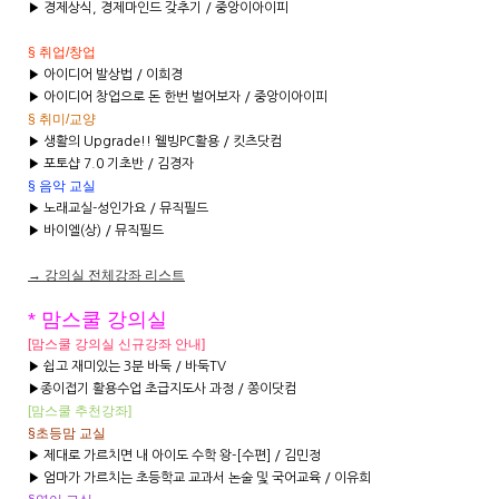
▶ 경제상식, 경제마인드 갖추기 / 중앙이아이피
§ 취업/창업
▶ 아이디어 발상법 / 이희경
▶ 아이디어 창업으로 돈 한번 벌어보자 / 중앙이아이피
§ 취미/교양
▶ 생활의 Upgrade!! 웰빙PC활용 / 킷츠닷컴
▶ 포토샵 7.0 기초반 / 김경자
§ 음악 교실
▶ 노래교실-성인가요 / 뮤직필드
▶
바이엘(상) / 뮤직필드
→ 강의실 전체강좌 리스트
* 맘스쿨 강의실
[맘스쿨 강의실 신규강좌 안내]
▶ 쉽고 재미있는 3분 바둑 / 바둑TV
▶종이접기 활용수업 초급지도사 과정 / 쫑이닷컴
[맘스쿨
추천강좌]
§초등맘 교실
▶ 제대로 가르치면 내 아이도 수학 왕-[수편] / 김민정
▶ 엄마가 가르치는 초등학교 교과서 논술 및 국어교육 / 이유희