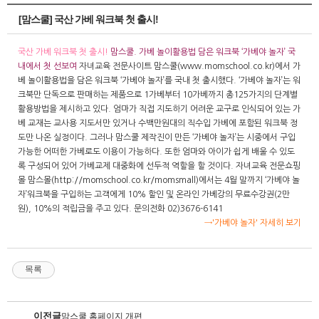
[맘스쿨] 국산 가베 워크북 첫 출시!
국산 가베 워크북 첫 출시!
맘스쿨. 가베 놀이활용법 담은 워크북 ‘가베야 놀자’ 국
내에서 첫 선보여
자녀교육 전문사이트 맘스쿨(www.momschool.co.kr)에서 가
베 놀이활용법을 담은 워크북 ‘가베야 놀자’를 국내 첫 출시했다. ‘가베야 놀자’는 워
크북만 단독으로 판매하는 제품으로 1가베부터 10가베까지 총125가지의 단계별
활용방법을 제시하고 있다. 엄마가 직접 지도하기 어려운 교구로 인식되어 있는 가
베 교재는 교사용 지도서만 있거나 수백만원대의 직수입 가베에 포함된 워크북 정
도만 나온 실정이다. 그러나 맘스쿨 제작진이 만든 ‘가베야 놀자’는 시중에서 구입
가능한 어떠한 가베로도 이용이 가능하다. 또한 엄마와 아이가 쉽게 배울 수 있도
록 구성되어 있어 가베교제 대중화에 선두적 역할을 할 것이다. 자녀교육 전문쇼핑
몰 맘스몰(http://momschool.co.kr/momsmall)에서는 4월 말까지 ‘가베야 놀
자’워크북을 구입하는 고객에게 10% 할인 및 온라인 가베강의 무료수강권(2만
원), 10%의 적립금을 주고 있다. 문의전화 02)3676-6141
→'가베야 놀자' 자세히 보기
목록
이전글
맘스쿨 홈페이지 개편