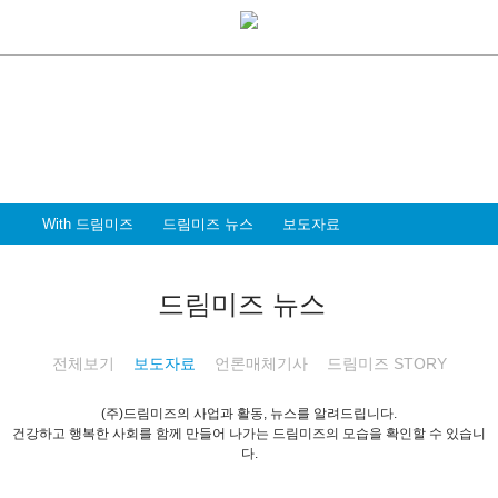
With Dreammiz
With 드림미즈
디지털 전환시대를 앞서가는
드림미즈와 함께 할 파트너 & 인재를 환영합니다
With 드림미즈
드림미즈 뉴스
보도자료
드림미즈 뉴스
전체보기
보도자료
언론매체기사
드림미즈 STORY
(주)드림미즈의 사업과 활동, 뉴스를 알려드립니다.
건강하고 행복한 사회를 함께 만들어 나가는 드림미즈의 모습을 확인할 수 있습니
다.