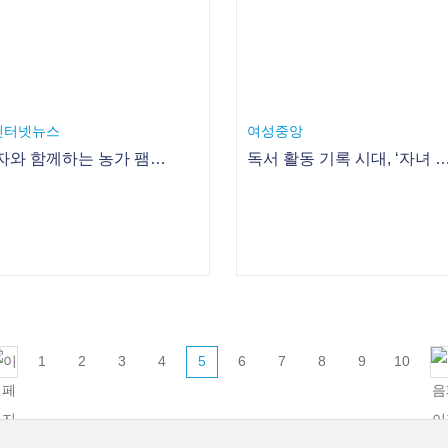
인터넷뉴스
여성중앙
소비자와 함께하는 농가 팸투어 “인기대박”
독서 활동 기록 시대, ‘자녀 독서력’
1
2
3
4
5
6
7
8
9
10