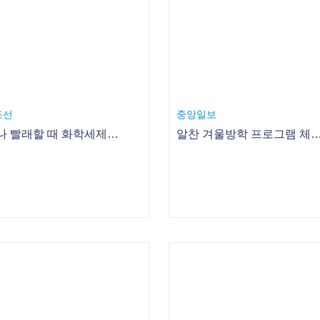
조선
중앙일보
청소나 빨래할 때 화학세제를 빼세요!
알찬 겨울방학 프로그램 체험학습·봉사활