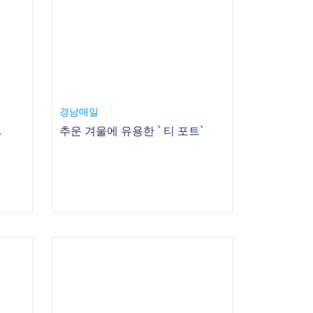
경남매일
동·가족신문
추운 겨울에 유용한 ` 티 포트`