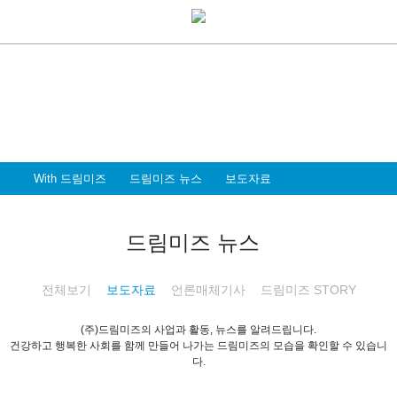
With Dreammiz
With 드림미즈
디지털 전환시대를 앞서가는
드림미즈와 함께 할 파트너 & 인재를 환영합니다
With 드림미즈
드림미즈 뉴스
보도자료
드림미즈 뉴스
전체보기
보도자료
언론매체기사
드림미즈 STORY
(주)드림미즈의 사업과 활동, 뉴스를 알려드립니다.
건강하고 행복한 사회를 함께 만들어 나가는 드림미즈의 모습을 확인할 수 있습니
다.