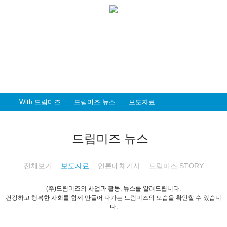
With Dreammiz
With 드림미즈
디지털 전환시대를 앞서가는
드림미즈와 함께 할 파트너 & 인재를 환영합니다
With 드림미즈
드림미즈 뉴스
보도자료
드림미즈 뉴스
전체보기
보도자료
언론매체기사
드림미즈 STORY
(주)드림미즈의 사업과 활동, 뉴스를 알려드립니다.
건강하고 행복한 사회를 함께 만들어 나가는 드림미즈의 모습을 확인할 수 있습니
다.