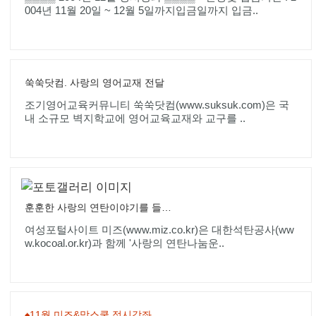
004년 11월 20일 ~ 12월 5일까지입금일까지 입금..
쑥쑥닷컴. 사랑의 영어교재 전달
조기영어교육커뮤니티 쑥쑥닷컴(www.suksuk.com)은 국
내 소규모 벽지학교에 영어교육교재와 교구를 ..
훈훈한 사랑의 연탄이야기를 들려주세요.
여성포털사이트 미즈(www.miz.co.kr)은 대한석탄공사(ww
w.kocoal.or.kr)과 함께 '사랑의 연탄나눔운..
♠11월 미즈&맘스쿨 정시강좌 신청안내