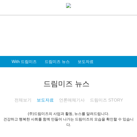
With Dreammiz
With 드림미즈
디지털 전환시대를 앞서가는
드림미즈와 함께 할 파트너 & 인재를 환영합니다
With 드림미즈
드림미즈 뉴스
보도자료
드림미즈 뉴스
전체보기
보도자료
언론매체기사
드림미즈 STORY
(주)드림미즈의 사업과 활동, 뉴스를 알려드립니다.
건강하고 행복한 사회를 함께 만들어 나가는 드림미즈의 모습을 확인할 수 있습니
다.