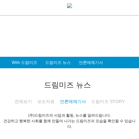
With Dreammiz
With 드림미즈
디지털 전환시대를 앞서가는
드림미즈와 함께 할 파트너 & 인재를 환영합니다
With 드림미즈
드림미즈 뉴스
언론매체기사
드림미즈 뉴스
전체보기
보도자료
언론매체기사
드림미즈 STORY
(주)드림미즈의 사업과 활동, 뉴스를 알려드립니다.
건강하고 행복한 사회를 함께 만들어 나가는 드림미즈의 모습을 확인할 수 있습니
다.