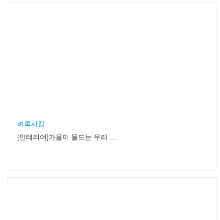
벼룩시장
[인테리어]가을이 물드는 우리 집, 알뜰 소품 하나로 ‘완성’