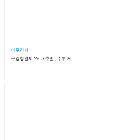
아주경제
구강청결제 '쏘 내추럴', 주부 체험단 모집